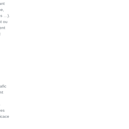
ant
me,
es …).
t ou
ent
t
afic
nt
s
res
ficace