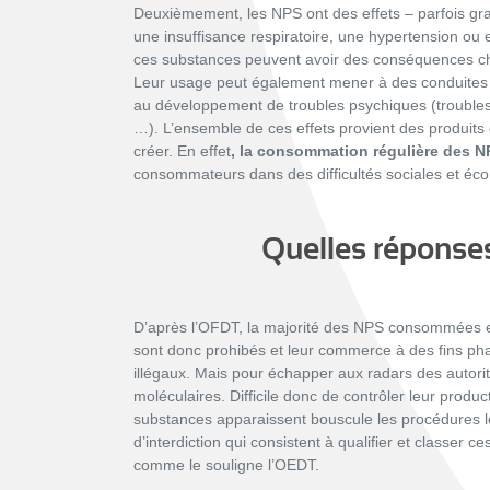
Deuxièmement, les NPS ont des effets – parfois grav
une insuffisance respiratoire, une hypertension ou
ces substances peuvent avoir des conséquences ch
Leur usage peut également mener à des conduites à
au développement de troubles psychiques (troubles 
…). L’ensemble de ces effets provient des produit
créer.
En effet
, la consommation régulière des NP
consommateurs dans des difficultés sociales et é
Quelles réponses
D’après l’OFDT, la majorité des NPS consommées en F
sont donc prohibés et leur commerce à des fins pha
illégaux. Mais pour échapper aux radars des autorité
moléculaires. Difficile donc de contrôler leur product
substances apparaissent bouscule les procédures lég
d’interdiction qui consistent à qualifier et classer ce
comme le souligne l’OEDT.