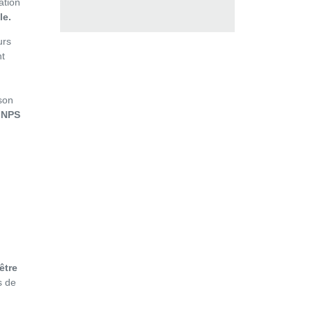
ation
le.
urs
nt
son
 NPS
être
s de