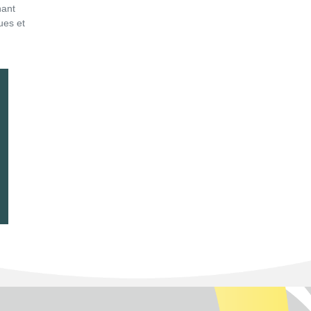
nant
ues et