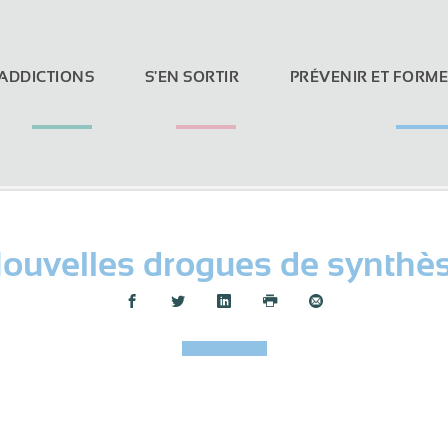
 ADDICTIONS
S'EN SORTIR
PRÉVENIR ET FORM
ouvelles drogues de synthè
Loi Evin et réseaux sociaux
Partager :