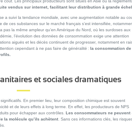
e coût. Les principaux producteurs sont situés en Asie où la réglement
te vendus sur internet, facilitant leur distribution à grande échel
e a suivi la tendance mondiale, avec une augmentation notable au co
e de ces substances sur le marché français s’est intensifiée, notamme
a pas la même ampleur qu’en Amérique du Nord, où les surdoses aux
idémie, l’évolution des données de consommation exige une attention
ications aiguës et les décès continuent de progresser, notamment en rai
ttention cependant à ne pas faire de généralité :
la consommation de
ofils.
nitaires et sociales dramatiques
gnificatifs. En premier lieu, leur composition chimique est souvent
oxicité et de leurs effets à long terme. En effet, les producteurs de NPS
oduits pour échapper aux contrôles.
Les consommateurs ne peuvent 
de la molécule qu’ils achètent
. Sans ces informations clés, les risque
vés.