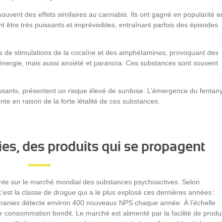
ouvent des effets similaires au cannabis. Ils ont gagné en popularité e
nt être très puissants et imprévisibles, entraînant parfois des épisodes
ets de stimulations de la cocaïne et des amphétamines, provoquant des
énergie, mais aussi anxiété et paranoïa. Ces substances sont souvent
sants, présentent un risque élevé de surdose. L’émergence du fentany
e en raison de la forte létalité de ces substances.
es, des produits qui se propagent
ante sur le marché mondial des substances psychoactives. Selon
’est la classe de drogue qui a le plus explosé ces dernières années :
omanies détecte environ 400 nouveaux NPS chaque année.
À l’échelle
 consommation bondit. Le marché est alimenté par la facilité de produ