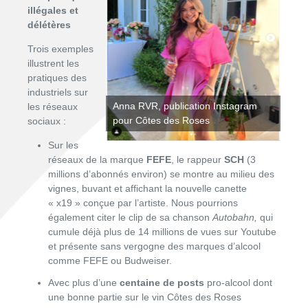
illégales et
délétères
Trois exemples
illustrent les
pratiques des
industriels sur
Anna RVR, publication Instagram
les réseaux
pour Côtes des Roses
sociaux :
Sur les
réseaux de la marque
FEFE
, le rappeur
SCH
(3
millions d’abonnés environ) se montre au milieu des
vignes, buvant et affichant la nouvelle canette
« x19 » conçue par l’artiste. Nous pourrions
également citer le clip de sa chanson
Autobahn,
qui
cumule déjà plus de 14 millions de vues sur Youtube
et présente sans vergogne des marques d’alcool
comme FEFE ou Budweiser.
Avec plus d’une
centaine de posts
pro-alcool dont
une bonne partie sur le vin Côtes des Roses