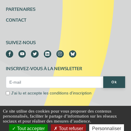
PARTENAIRES
CONTACT
SUIVEZ-NOUS
INSCRIVEZ-VOUS À LA NEWSLETTER
Email Address*
Ok
J'ai lu et accepte les
conditions d'inscription
Ce site utilise des cookies pour vous proposer des contenus
personnalisés, faciliter le partage d’information sur les réseaux
Mentions légales
Extranet
sociaux et pour réaliser des mesures d’audience.
Tout accepter
Tout refuser
Personnaliser