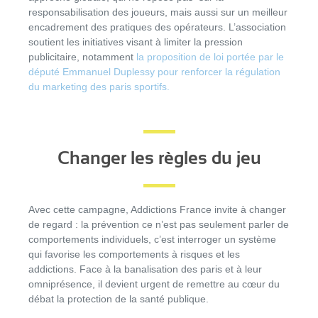
responsabilisation des joueurs, mais aussi sur un meilleur
encadrement des pratiques des opérateurs. L’association
soutient les initiatives visant à limiter la pression
publicitaire, notamment
la proposition de loi portée par le
député Emmanuel Duplessy pour renforcer la régulation
du marketing des paris sportifs.
Changer les règles du jeu
Avec cette campagne, Addictions France invite à changer
de regard : la prévention ce n’est pas seulement parler de
comportements individuels, c’est interroger un système
qui favorise les comportements à risques et les
addictions. Face à la banalisation des paris et à leur
omniprésence, il devient urgent de remettre au cœur du
débat la protection de la santé publique.