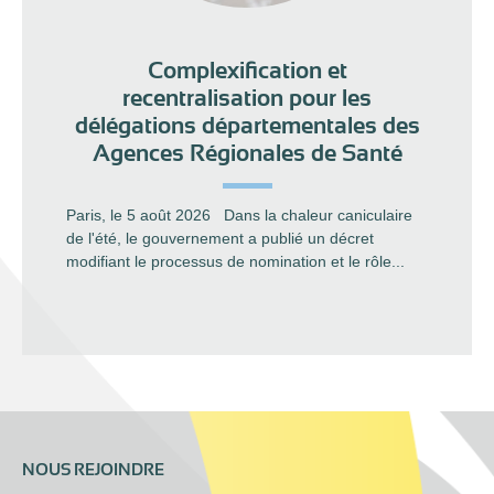
Complexification et
recentralisation pour les
délégations départementales des
Agences Régionales de Santé
Paris, le 5 août 2026 Dans la chaleur caniculaire
de l'été, le gouvernement a publié un décret
modifiant le processus de nomination et le rôle...
NOUS REJOINDRE