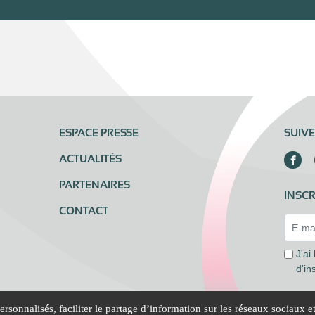
ESPACE PRESSE
SUIV
ACTUALITÉS
PARTENAIRES
INSCR
CONTACT
Email 
J'ai
d'in
rsonnalisés, faciliter le partage d’information sur les réseaux sociaux e