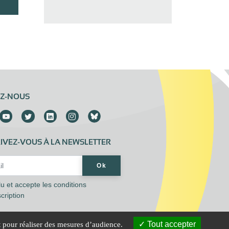
EZ-NOUS
IVEZ-VOUS À LA NEWSLETTER
Address*
Ok
 lu et accepte les
conditions
scription
Tout accepter
t pour réaliser des mesures d’audience.