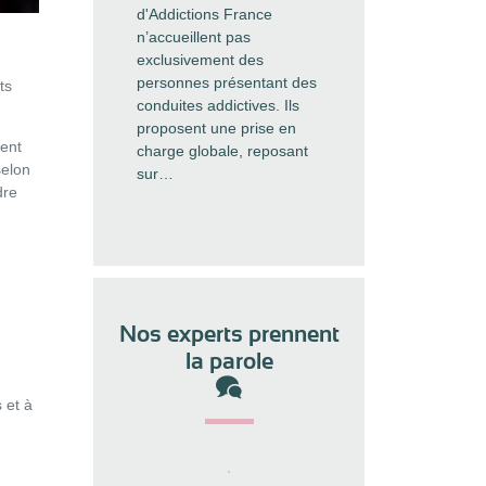
d'Addictions France
n’accueillent pas
exclusivement des
personnes présentant des
ts
conduites addictives. Ils
proposent une prise en
vent
charge globale, reposant
selon
sur…
dre
Nos experts prennent
la parole
 et à