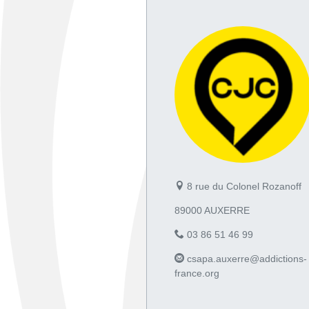
8 rue du Colonel Rozanoff
89000 AUXERRE
03 86 51 46 99
csapa.auxerre@addictions-
france.org