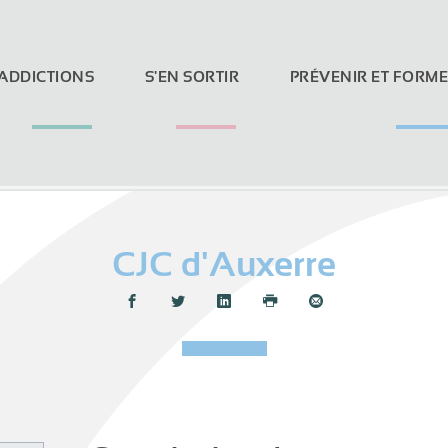
 ADDICTIONS
S'EN SORTIR
PRÉVENIR ET FORM
CJC d'Auxerre
Loi Evin et réseaux sociaux
Partager :