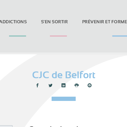
 ADDICTIONS
S'EN SORTIR
PRÉVENIR ET FORM
CJC de Belfort
Loi Evin et réseaux sociaux
Partager :