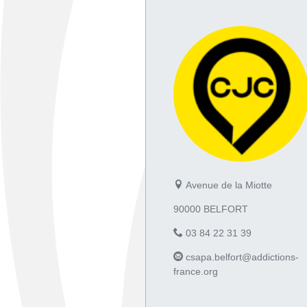
Avenue de la Miotte
90000 BELFORT
03 84 22 31 39
csapa.belfort@addictions-
france.org