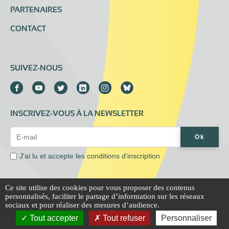
PARTENAIRES
CONTACT
SUIVEZ-NOUS
INSCRIVEZ-VOUS À LA NEWSLETTER
Email Address*
Ok
J'ai lu et accepte les
conditions d'inscription
Ce site utilise des cookies pour vous proposer des contenus
personnalisés, faciliter le partage d’information sur les réseaux
Mentions légales
Extranet
sociaux et pour réaliser des mesures d’audience.
Tout accepter
Tout refuser
Personnaliser
© All rights reserved, Association Addictions France, 2020-2021