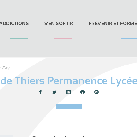
 ADDICTIONS
S'EN SORTIR
PRÉVENIR ET FORM
e Zay
 de Thiers Permanence Lycée
Loi Evin et réseaux sociaux
Partager :