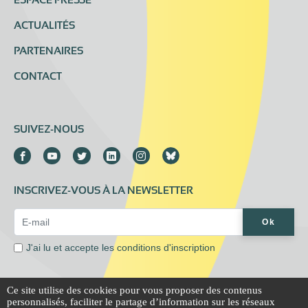
ESPACE PRESSE
ACTUALITÉS
PARTENAIRES
CONTACT
SUIVEZ-NOUS
INSCRIVEZ-VOUS À LA NEWSLETTER
Email Address*
Ok
J'ai lu et accepte les
conditions d'inscription
Ce site utilise des cookies pour vous proposer des contenus
personnalisés, faciliter le partage d’information sur les réseaux
Mentions légales
Extranet