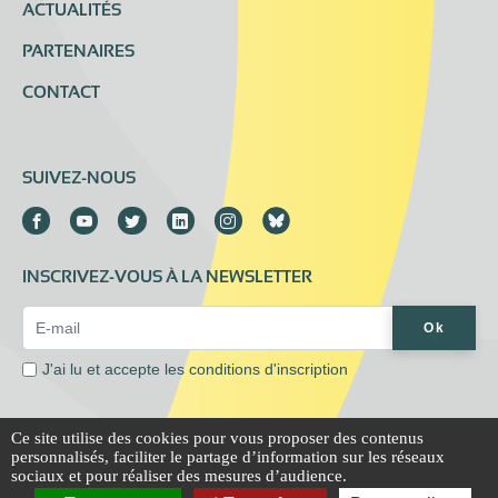
ACTUALITÉS
PARTENAIRES
CONTACT
SUIVEZ-NOUS
INSCRIVEZ-VOUS À LA NEWSLETTER
Email Address*
Ok
J'ai lu et accepte les
conditions d'inscription
Ce site utilise des cookies pour vous proposer des contenus
personnalisés, faciliter le partage d’information sur les réseaux
Mentions légales
Extranet
sociaux et pour réaliser des mesures d’audience.