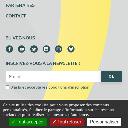
PARTENAIRES
CONTACT
SUIVEZ-NOUS
INSCRIVEZ-VOUS À LA NEWSLETTER
Email Address*
Ok
J'ai lu et accepte les
conditions d'inscription
Ce site utilise des cookies pour vous proposer des contenus
personnalisés, faciliter le partage d’information sur les réseaux
Mentions légales
Extranet
sociaux et pour réaliser des mesures d’audience.
Tout accepter
Tout refuser
Personnaliser
© All rights reserved, Association Addictions France, 2020-2021