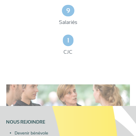
9
Salariés
1
CJC
NOUS REJOINDRE
Devenir bénévole