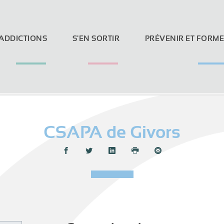
 ADDICTIONS
S'EN SORTIR
PRÉVENIR ET FORM
CSAPA de Givors
Loi Evin et réseaux sociaux
Partager :