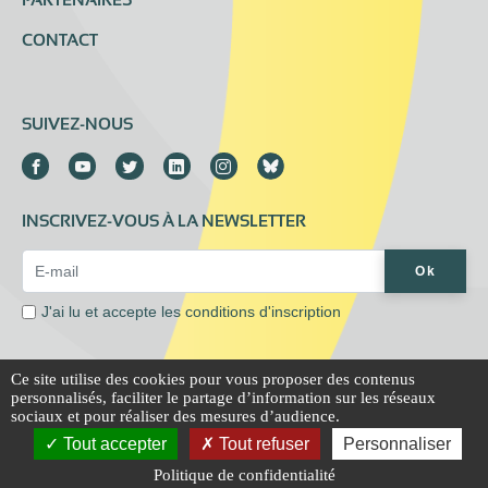
PARTENAIRES
CONTACT
SUIVEZ-NOUS
INSCRIVEZ-VOUS À LA NEWSLETTER
Email Address*
Ok
J'ai lu et accepte les
conditions d'inscription
Ce site utilise des cookies pour vous proposer des contenus
personnalisés, faciliter le partage d’information sur les réseaux
Mentions légales
Extranet
sociaux et pour réaliser des mesures d’audience.
Tout accepter
Tout refuser
Personnaliser
© All rights reserved, Association Addictions France, 2020-2021
Politique de confidentialité