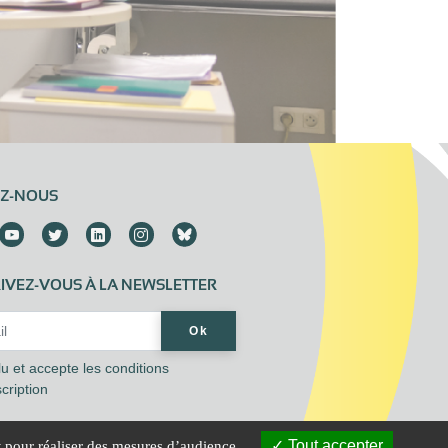
EZ-NOUS
IVEZ-VOUS À LA NEWSLETTER
Address*
Ok
 lu et accepte les
conditions
scription
Tout accepter
t pour réaliser des mesures d’audience.