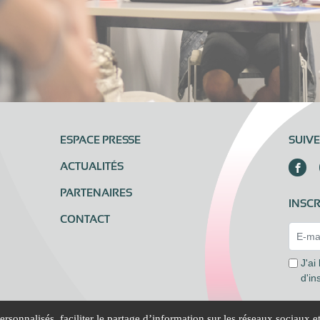
ESPACE PRESSE
SUIV
ACTUALITÉS
PARTENAIRES
INSCR
CONTACT
Email 
J'ai
d'in
rsonnalisés, faciliter le partage d’information sur les réseaux sociaux e