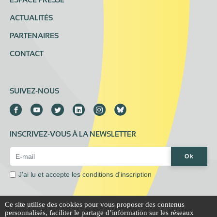
ESPACE PRESSE
ACTUALITÉS
PARTENAIRES
CONTACT
SUIVEZ-NOUS
INSCRIVEZ-VOUS À LA NEWSLETTER
Email Address*
Ok
J'ai lu et accepte les
conditions d'inscription
Ce site utilise des cookies pour vous proposer des contenus
personnalisés, faciliter le partage d’information sur les réseaux
Mentions légales
Extranet