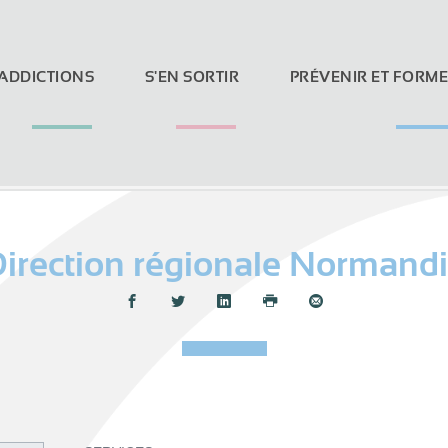
 ADDICTIONS
S'EN SORTIR
PRÉVENIR ET FORM
irection régionale Normand
Loi Evin et réseaux sociaux
Partager :