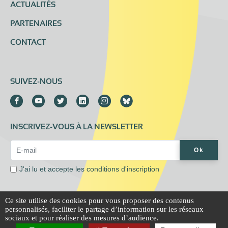
ACTUALITÉS
PARTENAIRES
CONTACT
SUIVEZ-NOUS
INSCRIVEZ-VOUS À LA NEWSLETTER
Email Address*
Ok
J'ai lu et accepte les
conditions d'inscription
Ce site utilise des cookies pour vous proposer des contenus
personnalisés, faciliter le partage d’information sur les réseaux
Mentions légales
Extranet
sociaux et pour réaliser des mesures d’audience.