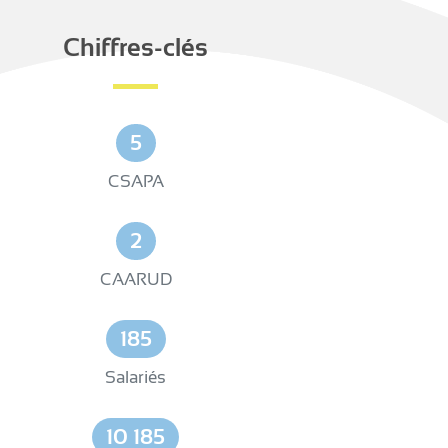
Chiffres-clés
5
CSAPA
2
CAARUD
185
Salariés
10 185