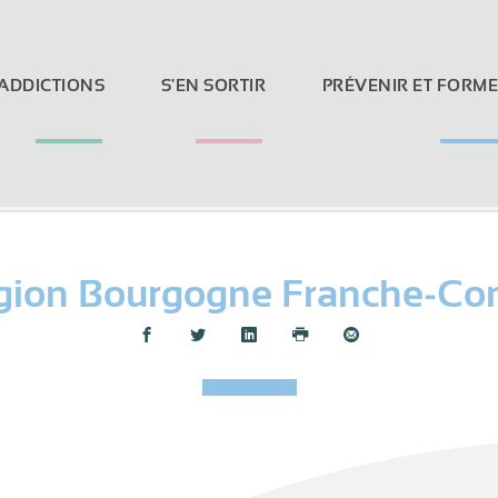
 ADDICTIONS
S'EN SORTIR
PRÉVENIR ET FORM
gion Bourgogne Franche-Co
Loi Evin et réseaux sociaux
Partager :