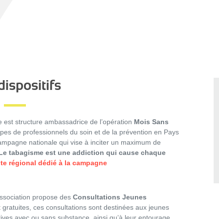
ispositifs
e est structure ambassadrice de l’opération
Mois Sans
pes de professionnels du soin et de la prévention en Pays
 campagne nationale qui vise à inciter un maximum de
Le tabagisme est une addiction qui cause chaque
site régional dédié à la campagne
association propose des
Consultations Jeunes
 gratuites, ces consultations sont destinées aux jeunes
ives avec ou sans substance, ainsi qu’à leur entourage.