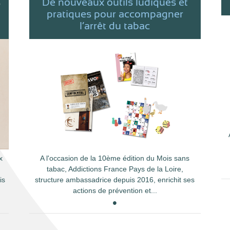
s
De nouveaux outils ludiques et
pratiques pour accompagner
l’arrêt du tabac
x
A l'occasion de la 10ème édition du Mois sans
tabac, Addictions France Pays de la Loire,
is
structure ambassadrice depuis 2016, enrichit ses
actions de prévention et...