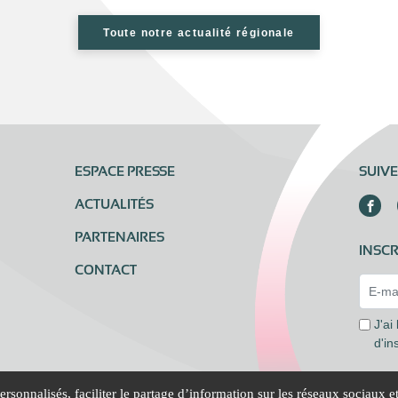
Toute notre actualité régionale
ESPACE PRESSE
SUIV
ACTUALITÉS
PARTENAIRES
INSCR
CONTACT
Email 
J'ai
d'in
rsonnalisés, faciliter le partage d’information sur les réseaux sociaux e