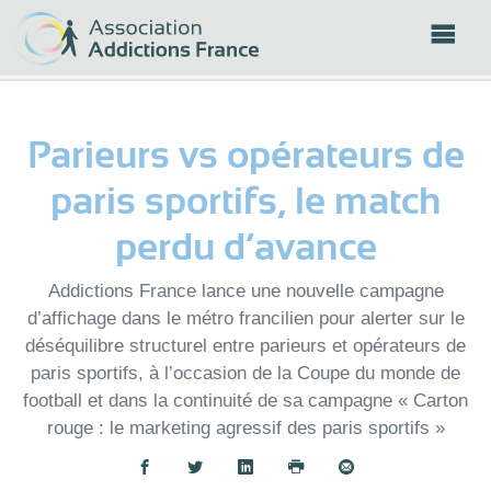
Panneau de gestion des cookies
Parieurs vs opérateurs de
paris sportifs, le match
perdu d’avance
Addictions France lance une nouvelle campagne
d’affichage dans le métro francilien pour alerter sur le
déséquilibre structurel entre parieurs et opérateurs de
paris sportifs, à l’occasion de la Coupe du monde de
football et dans la continuité de sa campagne « Carton
rouge : le marketing agressif des paris sportifs »
Partager :