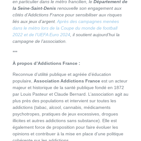
en particulier dans le métro francilien, le
Département de
la Seine-Saint-Denis
renouvelle son engagement aux
côtés d’Addictions France pour sensibiliser aux risques
liés aux jeux d’argent.
Après des campagnes menées
dans le métro lors de la Coupe du monde de football
2022 et de l’UEFA Euro 2024
, il soutient aujourd’hui la
campagne de l’association.
***
À propos d’Addictions France :
Reconnue d’utilité publique et agréée d’éducation
populaire,
Association Addictions France
est un acteur
majeur et historique de la santé publique fondé en 1872
par Louis Pasteur et Claude Bernard. L’association agit au
plus près des populations et intervient sur toutes les
addictions (tabac, alcool, cannabis, médicaments
psychotropes, pratiques de jeux excessives, drogues
illicites et autres addictions sans substance). Elle est
également force de proposition pour faire évoluer les
opinions et contribuer à la mise en place d’une politique
cohérente sur les addictions.