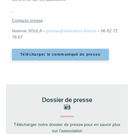
Contacts presse
:
Noémie SOULA –
presse@addictions-france
– 06 82 72
78 67
Télécharger le communiqué de presse
Dossier de presse
Télécharger notre dossier de presse pour en savoir plus
sur l'association