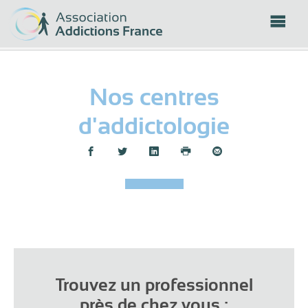
Panneau de gestion des cookies
Nos centres
d'addictologie
Partager :
Lea
+
−
Trouvez un professionnel
près de chez vous :